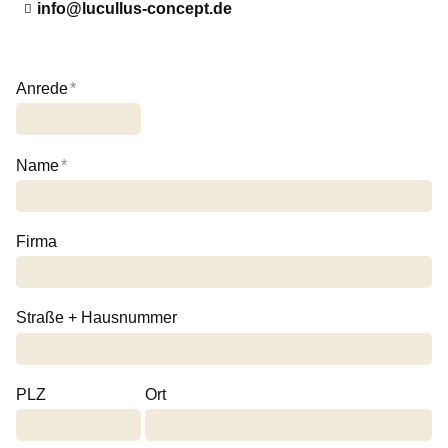
nf
l
c
ll
s-c
nc
pt
d
Anrede
*
Name
*
Firma
Straße + Hausnummer
PLZ
Ort