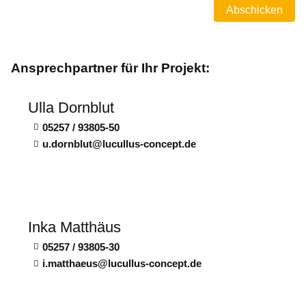
Abschicken
Ansprechpartner für Ihr Projekt:
Ulla Dornblut
05257 / 93805-50
d
rnbl
t
l
c
ll
s-c
nc
pt
d
Inka Matthäus
05257 / 93805-30
m
tth
s
l
c
ll
s-c
nc
pt
d